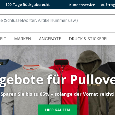
100 Tage Rückgaberecht
Kundenservice
Auftrag
EIT
MARKEN
ANGEBOTE
DRUCK & STICKEREI
gebote für Pullove
Sparen Sie bis zu 85% – solange der Vorrat reicht!
HIER KAUFEN