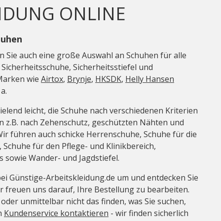
IDUNG ONLINE
huhen
n Sie auch eine große Auswahl an Schuhen für alle
Sicherheitsschuhe, Sicherheitsstiefel und
 Marken wie
Airtox
,
Brynje
,
HKSDK
,
Helly Hansen
 a.
pielend leicht, die Schuhe nach verschiedenen Kriterien
 z.B. nach Zehenschutz, geschützten Nähten und
Wir führen auch schicke Herrenschuhe, Schuhe für die
 Schuhe für den Pflege- und Klinikbereich,
 sowie Wander- und Jagdstiefel.
bei Günstige-Arbeitskleidung.de um und entdecken Sie
r freuen uns darauf, Ihre Bestellung zu bearbeiten.
 oder unmittelbar nicht das finden, was Sie suchen,
n
Kundenservice kontaktieren
- wir finden sicherlich