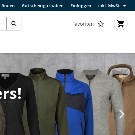
 finden
Gutscheinguthaben
Einloggen
inkl. MwSt
Favoriten
rs!