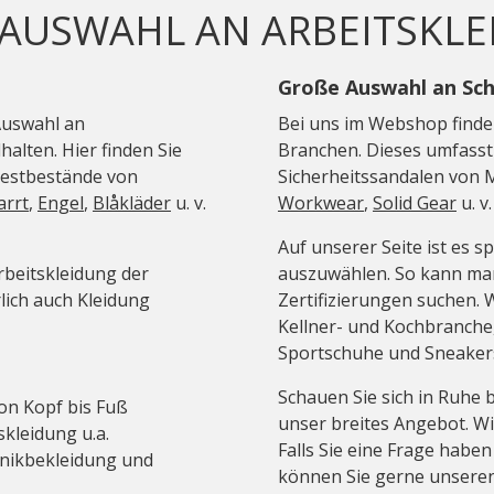
 AUSWAHL AN ARBEITSKLE
Große Auswahl an Sc
Auswahl an
Bei uns im Webshop finde
alten. Hier finden Sie
Branchen. Dieses umfasst 
Restbestände von
Sicherheitssandalen von
arrt
,
Engel
,
Blåkläder
u. v.
Workwear
,
Solid Gear
u. v.
Auf unserer Seite ist es s
rbeitskleidung der
auszuwählen. So kann man
ich auch Kleidung
Zertifizierungen suchen. 
Kellner- und Kochbranche,
Sportschuhe und Sneakers
Schauen Sie sich in Ruhe 
von Kopf bis Fuß
unser breites Angebot. Wi
kleidung u.a.
Falls Sie eine Frage haben
inikbekleidung und
können Sie gerne unsere