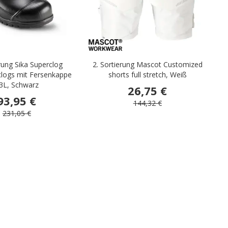
erung Sika Superclog
2. Sortierung Mascot Customized
R
clogs mit Fersenkappe
shorts full stretch, Weiß
3L, Schwarz
26,75 €
93,95 €
144,32 €
231,05 €