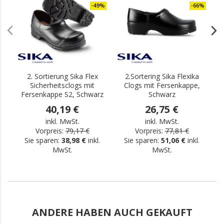
-49%
-66%
2. Sortierung Sika Flex
2.Sortering Sika Flexika
Sicherheitsclogs mit
Clogs mit Fersenkappe,
Fersenkappe S2, Schwarz
Schwarz
F
40,19 €
26,75 €
inkl. MwSt.
inkl. MwSt.
Vorpreis:
79,17 €
Vorpreis:
77,81 €
Sie sparen:
38,98 €
inkl.
Sie sparen:
51,06 €
inkl.
MwSt.
MwSt.
ANDERE HABEN AUCH GEKAUFT