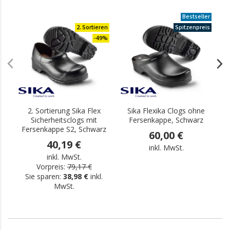
Bestseller
2. Sortieren
Spitzenpreis
-49%
2. Sortierung Sika Flex
Sika Flexika Clogs ohne
2
Sicherheitsclogs mit
Fersenkappe, Schwarz
Fersenkappe S2, Schwarz
F
60,00 €
40,19 €
inkl. MwSt.
inkl. MwSt.
Vorpreis:
79,17 €
Sie sparen:
38,98 €
inkl.
MwSt.