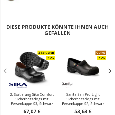
DIESE PRODUKTE KÖNNTE IHNEN AUCH
GEFALLEN
2. Sortieren
Outlet
-52%
-52%
2. Sortierung Sika Comfort
Sanita San Pro Light
Sicherheitsclogs mit
Sicherheitsclogs mit
S
Fersenkappe S3, Schwarz
Fersenkappe S2, Schwarz
67,07 €
53,63 €