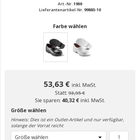
Art.-Nr.
1900
Lieferantenartikel-Nr.
99885-10
Farbe wählen
gewählt
53,63 €
inkl. MwSt.
Preis reduziert ab
zu
Statt:
93,95 €
Sie sparen:
40,32 €
inkl. MwSt.
Größe wählen
Hinweis: Dies ist ein Outlet-Artikel und nur verfügbar,
solange der Vorrat reicht
Größe wählen