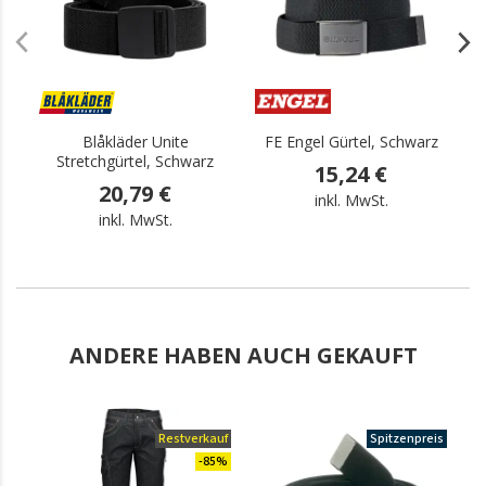
Blåkläder Unite
FE Engel Gürtel, Schwarz
B
Stretchgürtel, Schwarz
15,24 €
20,79 €
inkl. MwSt.
inkl. MwSt.
ANDERE HABEN AUCH GEKAUFT
Restverkauf
Spitzenpreis
-85%