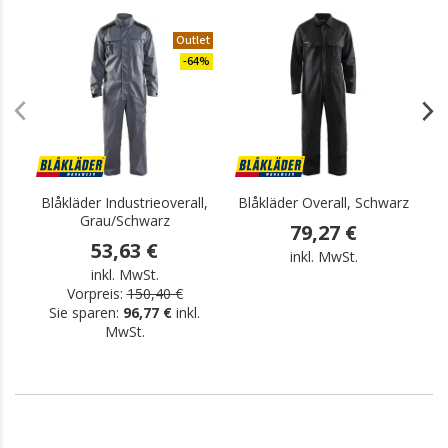
Outlet
.
-64%
Blåkläder Industrieoverall,
Blåkläder Overall, Schwarz
B
Grau/Schwarz
79,27 €
53,63 €
inkl. MwSt.
inkl. MwSt.
Vorpreis:
150,40 €
Sie sparen:
96,77 €
inkl.
MwSt.