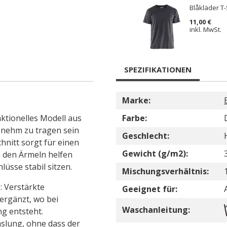
Blåkläder T-
11,00 €
inkl. MwSt.
SPEZIFIKATIONEN
Marke:
nktionelles Modell aus
Farbe:
genehm zu tragen sein
Geschlecht:
hnitt sorgt für einen
Gewicht (g/m2):
 den Ärmeln helfen
üsse stabil sitzen.
Mischungsverhältnis:
: Verstärkte
Geeignet für:
ergänzt, wo bei
Waschanleitung:
g entsteht.
hslung, ohne dass der