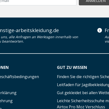
ANMELDEN
stige-arbeitskleidung.de
F
uns, alle Anfragen an Werktagen innerhalb von
Au
u beantworten.
vi
ONEN
GUT ZU WISSEN
eschäftsbedingungen
Finden Sie die richtigen Sic
Leitfaden für Jagdbekleidun
rklärung
Gut gekleidet bei allen Wett
lehrung
Leichte Sicherheitsschuhe 
Airtox Pro Moz Verschluss
e