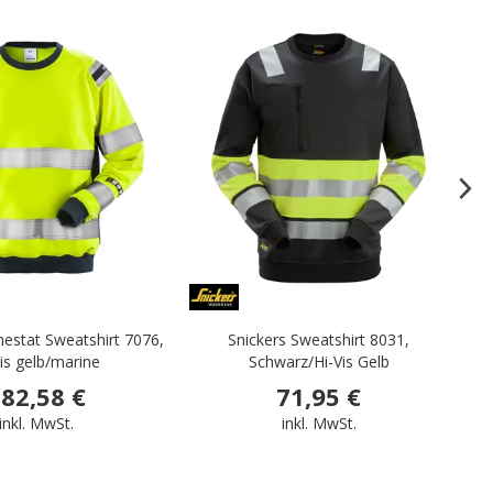
.
.
mestat Sweatshirt 7076,
Snickers Sweatshirt 8031,
T
Vis gelb/marine
Schwarz/Hi-Vis Gelb
82,58 €
71,95 €
inkl. MwSt.
inkl. MwSt.