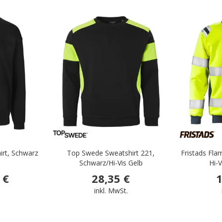
.
.
rt, Schwarz
Top Swede Sweatshirt 221,
Fristads Fla
Schwarz/Hi-Vis Gelb
Hi-
 €
28,35 €
1
.
inkl. MwSt.