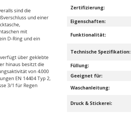
Zertifizierung:
ralls sind die
ßverschluss und einer
Eigenschaften:
ocktasche,
ntaschen mit
Funktionalität:
ein D-Ring und ein
Technische Spezifikation:
 verfügt über geklebte
r hinaus besitzt die
Füllung:
ngsaktivität von 4.000
Geeignet für:
erungen EN 14404 Typ 2,
asse 3/1 für Regen
Waschanleitung:
Druck & Stickerei: