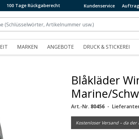
100 Tage Rückgaberecht
Kundenservice
Auftrag
EIT
MARKEN
ANGEBOTE
DRUCK & STICKEREI
Blåkläder Win
.
Marine/Schw
Art.-Nr.
80456
Lieferante
Kostenloser Versand – da der P