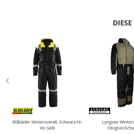
DIES
.
Blåkläder Winteroverall, Schwarz/Hi-
Lyngsøe Wintero
Vis Gelb
Olivgrün/Sch