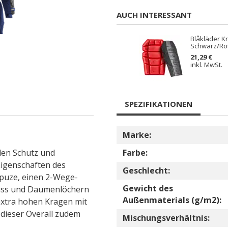
AUCH INTERESSANT
Blåkläder K
Schwarz/Ro
21,29 €
inkl. MwSt.
SPEZIFIKATIONEN
Marke:
alen Schutz und
Farbe:
 Eigenschaften des
Geschlecht:
puze, einen 2-Wege-
Gewicht des
hluss und Daumenlöchern
Außenmaterials (g/m2):
extra hohen Kragen mit
 dieser Overall zudem
Mischungsverhältnis: