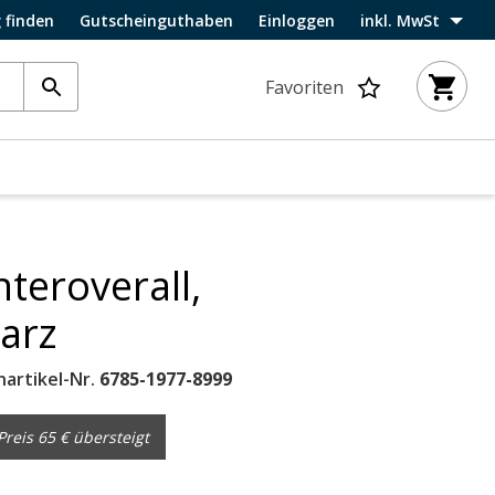
 finden
Gutscheinguthaben
Einloggen
inkl. MwSt
Favoriten
teroverall,
arz
nartikel-Nr.
6785-1977-8999
reis 65 € übersteigt