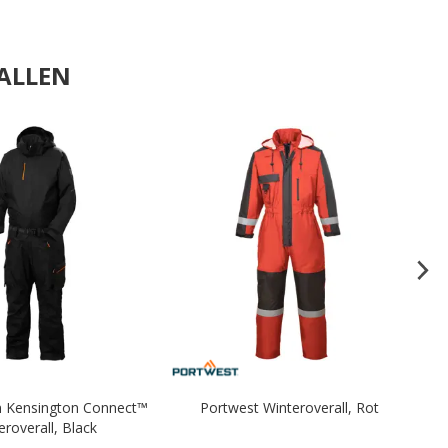
ALLEN
.
.
n Kensington Connect™
Portwest Winteroverall, Rot
Ma
eroverall, Black