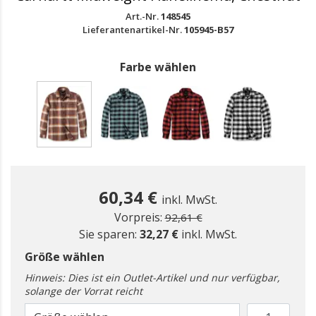
Art.-Nr.
148545
Lieferantenartikel-Nr.
105945-B57
Farbe wählen
gewählt
60,34 €
inkl. MwSt.
Preis reduziert ab
zu
Vorpreis:
92,61 €
Sie sparen:
32,27 €
inkl. MwSt.
Größe wählen
Hinweis: Dies ist ein Outlet-Artikel und nur verfügbar,
solange der Vorrat reicht