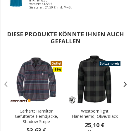
inkl. MwSt.
Vorpreis:
41,53 €
Sie sparen:
21,50 €
inkl. MwSt.
DIESE PRODUKTE KÖNNTE IHNEN AUCH
GEFALLEN
Outlet
Spitzenpreis
-56%
Carhartt Hamilton
Westborn light
Gefütterte Hemdjacke,
Flanellhemd, Olive/Black
Shadow Stripe
25,10 €
53,63 €