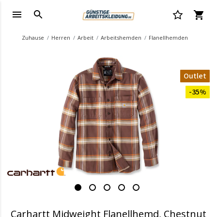
Zuhause
Herren
Arbeit
Arbeitshemden
Flanellhemden
Outlet
-35%
Carhartt Midweight Flanellhemd, Chestnut