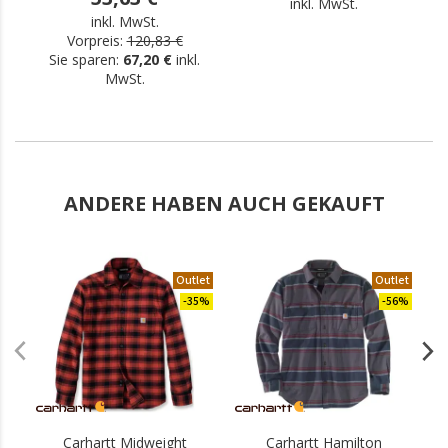
inkl. MwSt.
inkl. MwSt.
Vorpreis:
120,83 €
Sie sparen:
67,20 €
inkl.
MwSt.
ANDERE HABEN AUCH GEKAUFT
Outlet
Outlet
-35%
-56%
Carhartt Midweight
Carhartt Hamilton
C