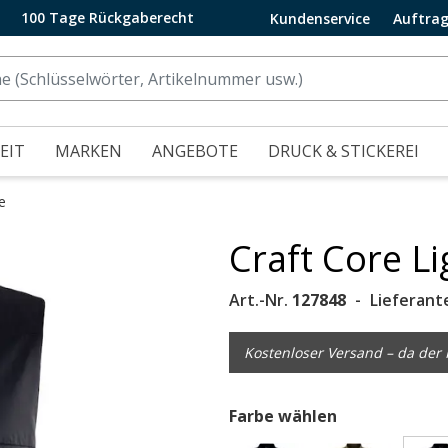
100 Tage Rückgaberecht
Kundenservice
Auftrag
EIT
MARKEN
ANGEBOTE
DRUCK & STICKEREI
e
Craft Core L
.
Art.-Nr.
127848
Lieferant
Kostenloser Versand – da der P
Farbe wählen