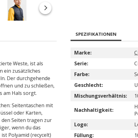
SPEZIFIKATIONEN
Marke:
C
ierte Weste, ist als
Serie:
C
 ein zusätzliches
Farbe:
S
eln. Der durchgehende
Geschlecht:
U
öffnen und zu schließen,
s am Hals sorgt.
Mischungsverhältnis:
1
chen: Seitentaschen mit
H
Nachhaltigkeit:
lüssel oder Karten,
P
n den Seiten tragen zur
Logo:
L
iger, wenn du das
ist Polyamid (recycelt)
Füllung:
1