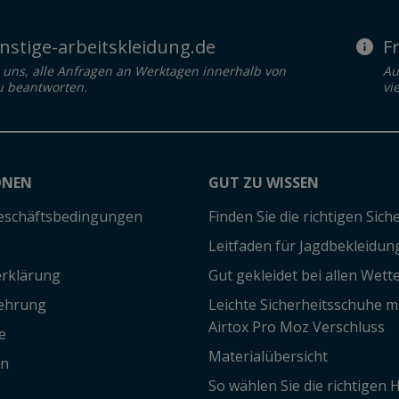
stige-arbeitskleidung.de
F
uns, alle Anfragen an Werktagen innerhalb von
Au
u beantworten.
vi
ONEN
GUT ZU WISSEN
eschäftsbedingungen
Finden Sie die richtigen Sic
Leitfaden für Jagdbekleidun
rklärung
Gut gekleidet bei allen Wett
lehrung
Leichte Sicherheitsschuhe 
Airtox Pro Moz Verschluss
e
Materialübersicht
en
So wählen Sie die richtigen