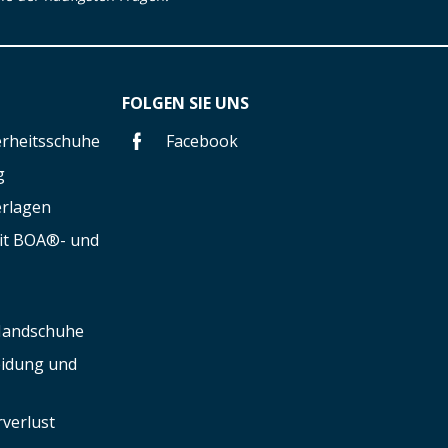
FOLGEN SIE UNS
herheitsschuhe
Facebook
g
erlagen
mit BOA®- und
 Handschuhe
leidung und
verlust