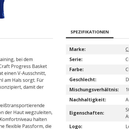
SPEZIFIKATIONEN
Marke:
C
aining, bei dem
Serie:
C
Craft Progress Basket
Farbe:
C
t einen V-Ausschnitt,
Geschlecht:
D
l am Hals sorgt. Für
konzipiert, damit der
Mischungsverhältnis:
1
Nachhaltigkeit:
A
weißtransportierende
S
on der Haut wegzuleiten,
Eigenschaften:
A
 Komfortniveau halten
ine flexible Passform, die
Logo:
L