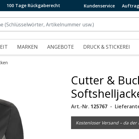
100 Tage Rückgaberecht
Kundenservice
Auftrag
EIT
MARKEN
ANGEBOTE
DRUCK & STICKEREI
cken
Cutter & Bu
.
Softshelljac
Art.-Nr.
125767
Lieferant
Kostenloser Versand – da der P