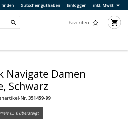
 finden
Gutscheinguthaben
Einloggen
inkl. MwSt
Favoriten
ck Navigate Damen
ke, Schwarz
enartikel-Nr.
351459-99
reis 65 € übersteigt