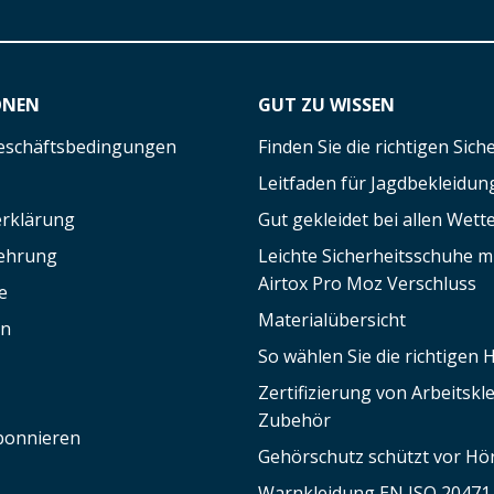
ONEN
GUT ZU WISSEN
eschäftsbedingungen
Finden Sie die richtigen Sic
Leitfaden für Jagdbekleidun
rklärung
Gut gekleidet bei allen Wett
lehrung
Leichte Sicherheitsschuhe 
Airtox Pro Moz Verschluss
e
Materialübersicht
en
So wählen Sie die richtigen
Zertifizierung von Arbeitsk
Zubehör
bonnieren
Gehörschutz schützt vor Hör
Warnkleidung EN ISO 20471