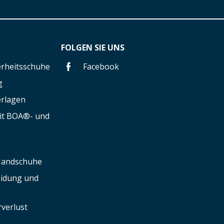
FOLGEN SIE UNS
herheitsschuhe
Facebook
g
erlagen
mit BOA®- und
 Handschuhe
leidung und
verlust