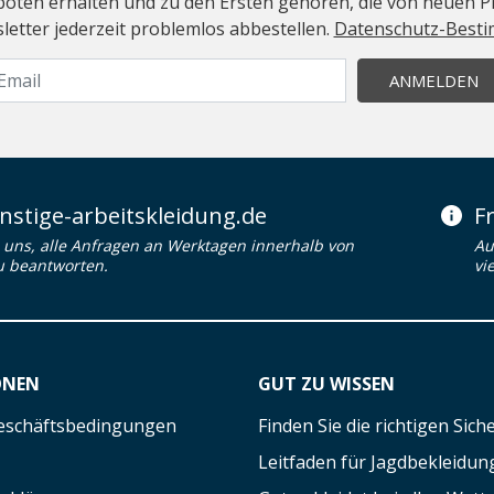
geboten erhalten und zu den Ersten gehören, die von neuen Pr
etter jederzeit problemlos abbestellen.
Datenschutz-Best
ANMELDEN
stige-arbeitskleidung.de
F
uns, alle Anfragen an Werktagen innerhalb von
Au
u beantworten.
vi
ONEN
GUT ZU WISSEN
eschäftsbedingungen
Finden Sie die richtigen Sic
Leitfaden für Jagdbekleidun