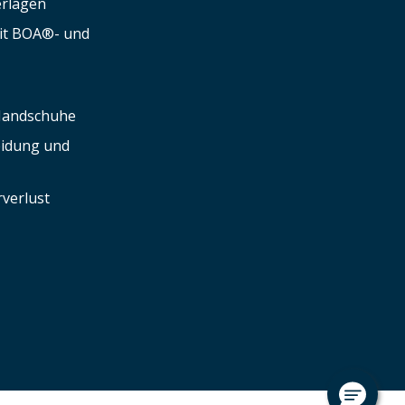
erlagen
mit BOA®- und
 Handschuhe
leidung und
verlust