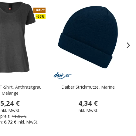
Outlet
.
-56%
-Shirt, Anthrazitgrau
Daiber Strickmütze, Marine
D
Melange
5,24 €
4,34 €
inkl. MwSt.
inkl. MwSt.
preis:
11,96 €
n:
6,72 €
inkl. MwSt.