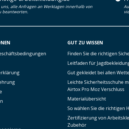
uns, alle Anfragen an Werktagen innerhalb von
Au
u beantworten.
vi
ONEN
GUT ZU WISSEN
eschäftsbedingungen
Finden Sie die richtigen Sic
Leitfaden für Jagdbekleidun
rklärung
Gut gekleidet bei allen Wett
lehrung
Leichte Sicherheitsschuhe 
Airtox Pro Moz Verschluss
e
Materialübersicht
en
So wählen Sie die richtigen
Zertifizierung von Arbeitsk
Zubehör