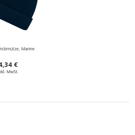
trickmütze, Marine
4,34 €
nkl. MwSt.