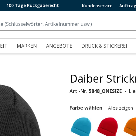
100 Tage Rückgaberecht
Kundenservice
Auftrag
EIT
MARKEN
ANGEBOTE
DRUCK & STICKEREI
Daiber Stric
.
Art.-Nr.
5848_ONESIZE
Li
Farbe wählen
Alles zeigen