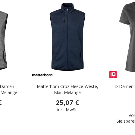
.
.
z Damen
Matterhorn Croz Fleece-Weste,
ID Damen T
 Melange
Blau Melange
€
25,07 €
.
inkl. MwSt.
Vor
Sie spare