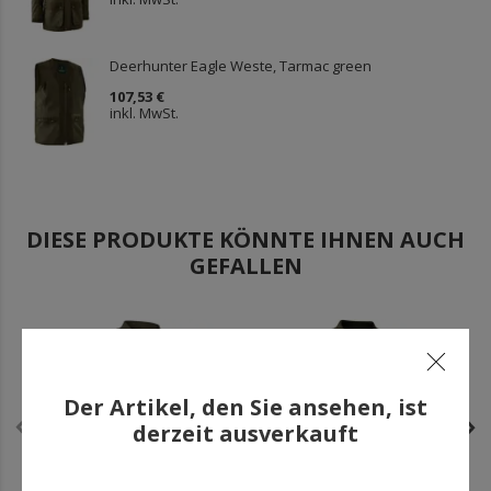
Deerhunter Eagle Weste, Tarmac green
107,53 €
inkl. MwSt.
DIESE PRODUKTE KÖNNTE IHNEN AUCH
GEFALLEN
Outlet
-72%
Der Artikel, den Sie ansehen, ist
derzeit ausverkauft