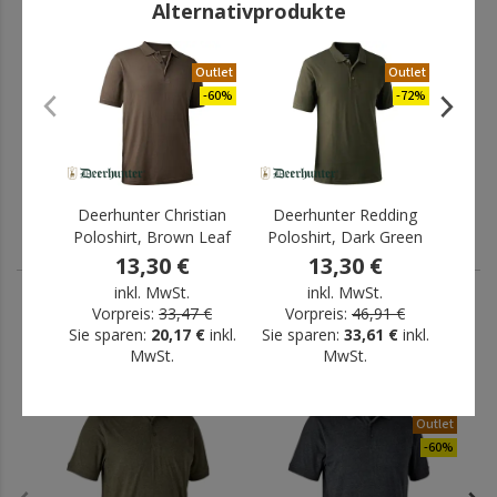
Alternativprodukte
Deerhunter Gunnar
Deerhunter Redding
Poloshirt, Adventure Green
Poloshirt, Dark Green
Outlet
Outlet
Melange
13,30 €
-60%
-72%
33,61 €
inkl. MwSt.
inkl. MwSt.
Vorpreis:
46,91 €
Sie sparen:
33,61 €
inkl.
MwSt.
Deerhunter Christian
Deerhunter Redding
Dee
Poloshirt, Brown Leaf
Poloshirt, Dark Green
13,30 €
13,30 €
inkl. MwSt.
inkl. MwSt.
Vorpreis:
33,47 €
Vorpreis:
46,91 €
Vo
Sie sparen:
20,17 €
inkl.
Sie sparen:
33,61 €
inkl.
Sie s
ANDERE HABEN AUCH GEKAUFT
MwSt.
MwSt.
Outlet
-60%