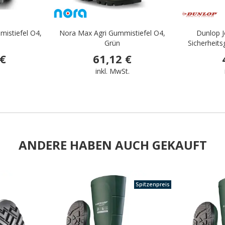
istiefel O4,
Nora Max Agri Gummistiefel O4,
Dunlop J
Grün
Sicherheits
 €
61,12 €
.
inkl. MwSt.
ANDERE HABEN AUCH GEKAUFT
.
Spitzenpreis