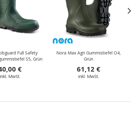
obguard Full Safety
Nora Max Agri Gummistiefel O4,
Du
gummistiefel S5, Grün
Grün
40,00 €
61,12 €
inkl. MwSt.
inkl. MwSt.