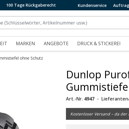
100 Tage Rückgaberecht
Kundenservice
Auftrag
EIT
MARKEN
ANGEBOTE
DRUCK & STICKEREI
mmistiefel ohne Schutz
Dunlop Purof
.
Gummistiefe
Art.-Nr.
4947
Lieferanten
Kostenloser Versand – da der P