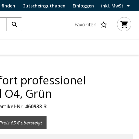
 finden
Gutscheinguthaben
Einloggen
inkl. MwSt
Favoriten
ort professionel
l O4, Grün
artikel-Nr.
460933-3
reis 65 € übersteigt