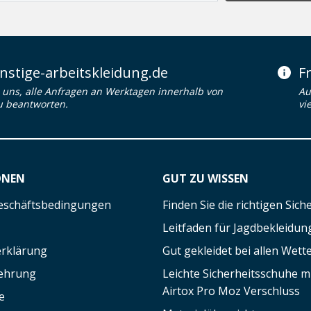
stige-arbeitskleidung.de
F
uns, alle Anfragen an Werktagen innerhalb von
Au
u beantworten.
vi
ONEN
GUT ZU WISSEN
eschäftsbedingungen
Finden Sie die richtigen Sic
Leitfaden für Jagdbekleidun
rklärung
Gut gekleidet bei allen Wett
lehrung
Leichte Sicherheitsschuhe 
Airtox Pro Moz Verschluss
e