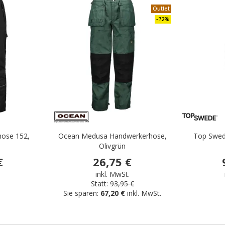
.
Outlet
-72%
hose 152,
Ocean Medusa Handwerkerhose,
Top Swed
Olivgrün
€
26,75 €
.
inkl. MwSt.
Statt:
93,95 €
Sie sparen:
67,20 €
inkl. MwSt.