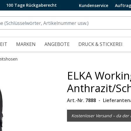
100 Tage Rückgaberecht
Kundenservice
Auftrag
EIT
MARKEN
ANGEBOTE
DRUCK & STICKEREI
eitshosen
ELKA Workin
.
Anthrazit/Sc
Art.-Nr.
7888
Lieferanten
Kostenloser Versand – da der P