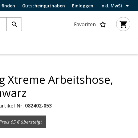
 finden
Gutscheinguthaben
Einloggen
inkl. MwSt
Favoriten
g Xtreme Arbeitshose,
hwarz
artikel-Nr.
082402-053
reis 65 € übersteigt