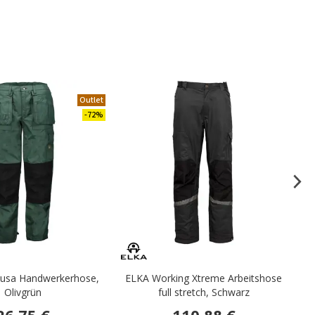
Outlet
.
-72%
usa Handwerkerhose,
ELKA Working Xtreme Arbeitshose
Olivgrün
full stretch, Schwarz
26,75 €
110,88 €