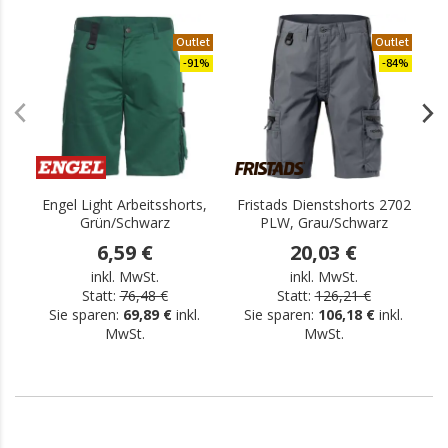
Outlet
Outlet
-91%
-84%
Engel Light Arbeitsshorts,
Fristads Dienstshorts 2702
E
Grün/Schwarz
PLW, Grau/Schwarz
6,59 €
20,03 €
inkl. MwSt.
inkl. MwSt.
Statt:
76,48 €
Statt:
126,21 €
Sie sparen:
69,89 €
inkl.
Sie sparen:
106,18 €
inkl.
MwSt.
MwSt.