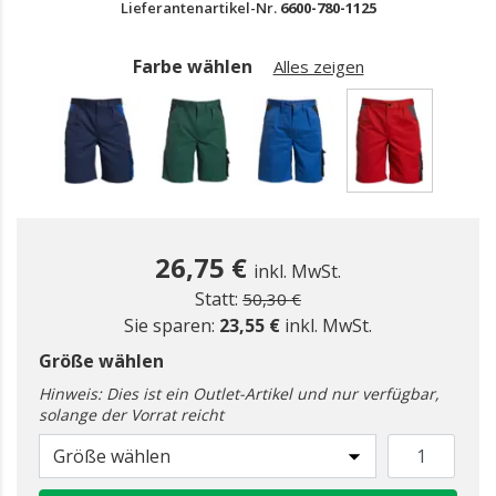
Lieferantenartikel-Nr.
6600-780-1125
Farbe wählen
Alles zeigen
gewählt
26,75 €
inkl. MwSt.
Preis reduziert ab
zu
Statt:
50,30 €
Sie sparen:
23,55 €
inkl. MwSt.
Größe wählen
Hinweis: Dies ist ein Outlet-Artikel und nur verfügbar,
solange der Vorrat reicht
Größe wählen