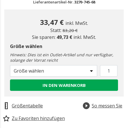
Lieferantenartikel-Nr.
3270-745-68
33,47 €
inkl. MwSt.
Preis reduziert ab
zu
Statt:
83,20 €
Sie sparen:
49,73 €
inkl. MwSt.
Größe wählen
Hinweis: Dies ist ein Outlet-Artikel und nur verfügbar,
solange der Vorrat reicht
Größe wählen
IN DEN WARENKORB
Größentabelle
So messen Sie
Zu Favoriten hinzufügen