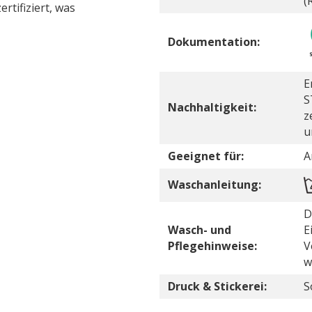
(
tifiziert, was
Dokumentation:
E
S
Nachhaltigkeit:
z
u
Geeignet für:
A
Waschanleitung:
D
Wasch- und
E
Pflegehinweise:
V
w
Druck & Stickerei:
S