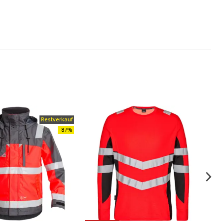
Restverkauf
.
-87%