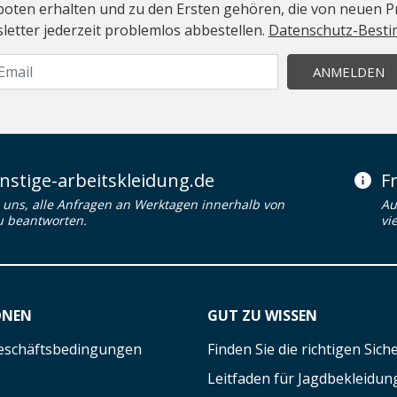
geboten erhalten und zu den Ersten gehören, die von neuen Pr
etter jederzeit problemlos abbestellen.
Datenschutz-Best
ANMELDEN
stige-arbeitskleidung.de
F
uns, alle Anfragen an Werktagen innerhalb von
Au
u beantworten.
vi
ONEN
GUT ZU WISSEN
eschäftsbedingungen
Finden Sie die richtigen Sic
Leitfaden für Jagdbekleidun