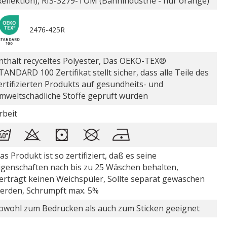
Reflektion), RIS-3279-TOM (Bahnindustrie - nur orange)
2476-425R
nthält recyceltes Polyester, Das OEKO-TEX®
TANDARD 100 Zertifikat stellt sicher, dass alle Teile des
ertifizierten Produkts auf gesundheits- und
mweltschädliche Stoffe geprüft wurden
rbeit
as Produkt ist so zertifiziert, daß es seine
igenschaften nach bis zu 25 Wäschen behalten,
erträgt keinen Weichspüler, Sollte separat gewaschen
erden, Schrumpft max. 5%
owohl zum Bedrucken als auch zum Sticken geeignet