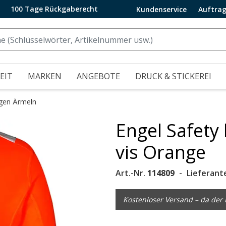
100 Tage Rückgaberecht
Kundenservice
Auftrag
EIT
MARKEN
ANGEBOTE
DRUCK & STICKEREI
ngen Ärmeln
Engel Safety 
.
vis Orange
Art.-Nr.
114809
Lieferant
Kostenloser Versand – da der P