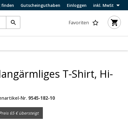
 finden
Gutscheinguthaben
Einloggen
inkl. MwSt
Favoriten
langärmliges T-Shirt, Hi-
enartikel-Nr.
9545-182-10
reis 65 € übersteigt