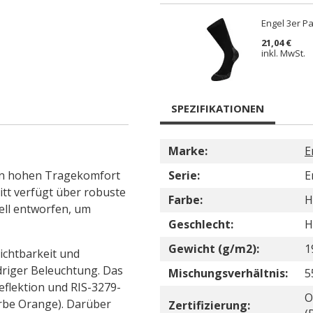
Engel 3er P
21,04 €
inkl. MwSt.
SPEZIFIKATIONEN
Marke:
E
en hohen Tragekomfort
Serie:
E
itt verfügt über robuste
Farbe:
H
iell entworfen, um
Geschlecht:
H
Gewicht (g/m2):
1
ichtbarkeit und
edriger Beleuchtung. Das
Mischungsverhältnis:
5
eflektion und RIS-3279-
O
Farbe Orange). Darüber
Zertifizierung: