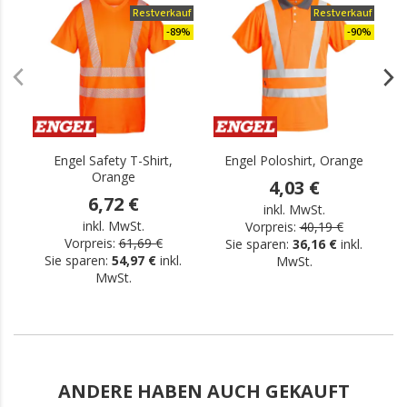
Restverkauf
Restverkauf
-89%
-90%
Engel Safety T-Shirt,
Engel Poloshirt, Orange
Orange
4,03 €
6,72 €
inkl. MwSt.
inkl. MwSt.
Vorpreis:
40,19 €
Vorpreis:
61,69 €
Sie sparen:
36,16 €
inkl.
Sie sparen:
54,97 €
inkl.
MwSt.
MwSt.
ANDERE HABEN AUCH GEKAUFT