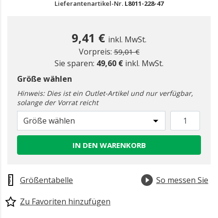
Lieferantenartikel-Nr.
L8011-228-47
9,41 €
inkl. MwSt.
Preis reduziert ab
zu
Vorpreis:
59,01 €
Sie sparen:
49,60 €
inkl. MwSt.
Größe wählen
Hinweis: Dies ist ein Outlet-Artikel und nur verfügbar,
solange der Vorrat reicht
Größe wählen
IN DEN WARENKORB
Größentabelle
So messen Sie
Zu Favoriten hinzufügen