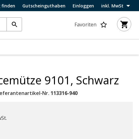
 finden
Gutscheinguthaben
Einloggen
inkl. MwSt
Favoriten
ecemütze 9101, Schwarz
ieferantenartikel-Nr.
113316-940
wSt.