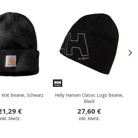
.
.
b Knit Beanie, Schwarz
Helly Hansen Classic Logo Beanie,
Ca
Black
21,29 €
27,60 €
inkl. MwSt.
inkl. MwSt.