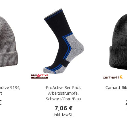
.
.
mütze 9134,
ProActive 3er-Pack
Carhartt Ri
rt
Arbeitsstrümpfe,
Schwarz/Grau/Blau
€
7,06 €
.
inkl. MwSt.