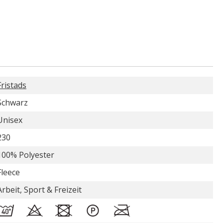
Fristads
Schwarz
Unisex
230
100% Polyester
Fleece
Arbeit, Sport & Freizeit