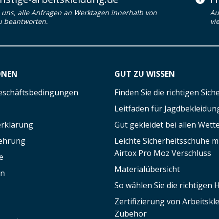
uns, alle Anfragen an Werktagen innerhalb von
Au
u beantworten.
vi
ONEN
GUT ZU WISSEN
eschäftsbedingungen
Finden Sie die richtigen Sic
Leitfaden für Jagdbekleidun
rklärung
Gut gekleidet bei allen Wett
lehrung
Leichte Sicherheitsschuhe 
Airtox Pro Moz Verschluss
e
Materialübersicht
en
So wählen Sie die richtigen
Zertifizierung von Arbeitsk
Zubehör