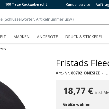
100 Tage Rückgaberecht
Kundenservice
Auftrag
EIT
MARKEN
ANGEBOTE
DRUCK & STICKEREI
tzen
Fristads Fle
.
Art.-Nr.
80702_ONESIZE
L
18,77 €
inkl. M
Größe wählen