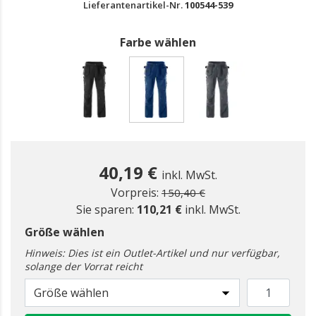
Lieferantenartikel-Nr.
100544-539
Farbe wählen
gewählt
40,19 €
inkl. MwSt.
Preis reduziert ab
zu
Vorpreis:
150,40 €
Sie sparen:
110,21 €
inkl. MwSt.
Größe wählen
Hinweis: Dies ist ein Outlet-Artikel und nur verfügbar,
solange der Vorrat reicht
Größe wählen