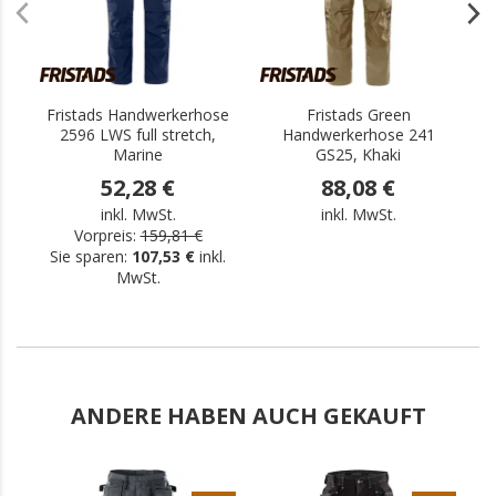
Fristads Handwerkerhose
Fristads Green
F
2596 LWS full stretch,
Handwerkerhose 241
Marine
GS25, Khaki
52,28 €
88,08 €
inkl. MwSt.
inkl. MwSt.
Vorpreis:
159,81 €
Sie sparen:
107,53 €
inkl.
MwSt.
ANDERE HABEN AUCH GEKAUFT