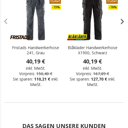
Outlet
Outlet
-73%
-76%
Fristads Handwerkerhose
Blåkläder Handwerkerhose
F
241, Grau
X1900, Schwarz
40,19 €
40,19 €
inkl. MwSt.
inkl. MwSt.
Vorpreis:
150,40 €
Vorpreis:
167,89 €
Sie sparen:
110,21 €
inkl.
Sie sparen:
127,70 €
inkl.
MwSt.
MwSt.
DAS SAGEN UNSERE KUNDEN