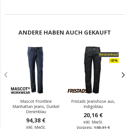
ANDERE HABEN AUCH GEKAUFT
.
Restverkauf
-85%
Mascot Frontline
Fristads Jeanshose aus,
Manhattan Jeans, Dunkel
Indigoblau
Fu
Denimblau
20,16 €
94,38 €
inkl. MwSt.
inkl. MwSt.
Vorpreis:
138,31 €