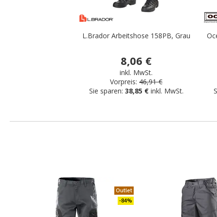
L.Brador Arbeitshose 158PB, Grau
Oc
8,06 €
inkl. MwSt.
Vorpreis:
46,91 €
Sie sparen:
38,85 €
inkl. MwSt.
S
Outlet
-84%