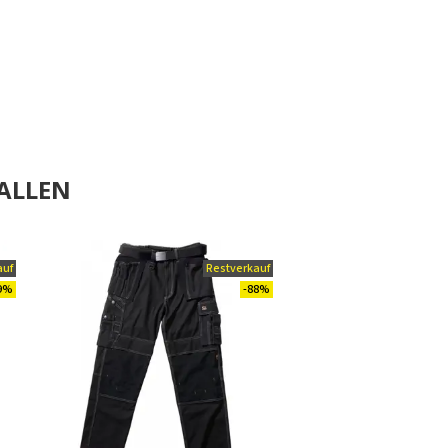
ALLEN
auf
Restverkauf
9%
-88%