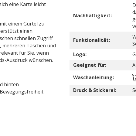
ich eine Karte leicht
D
d
Nachhaltigkeit:
g
 mit einem Gürtel zu
w
erstützt einen
W
chen schnellen Zugriff
Funktionalität:
S
e, mehreren Taschen und
elevant für Sie, wenn
Logo:
G
ads-Ausdruck wünschen.
Geeignet für:
A
Waschanleitung:
d hinten
Druck & Stickerei:
S
 Bewegungsfreiheit