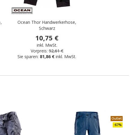
,
Ocean Thor Handwerkerhose,
Schwarz
10,75 €
inkl. MwSt.
Vorpreis:
92,61 €
.
Sie sparen:
81,86 €
inkl. MwSt.
.
Outlet
-67%