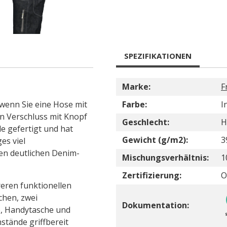
SPEZIFIKATIONEN
Marke:
F
 wenn Sie eine Hose mit
Farbe:
I
 Verschluss mit Knopf
Geschlecht:
H
e gefertigt und hat
Gewicht (g/m2):
3
es viel
en deutlichen Denim-
Mischungsverhältnis:
1
Zertifizierung:
O
reren funktionellen
chen, zwei
Dokumentation:
e, Handytasche und
stände griffbereit