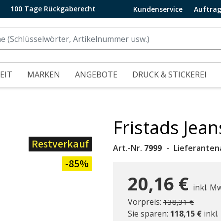
100 Tage Rückgaberecht
Kundenservice
Auftrag
EIT
MARKEN
ANGEBOTE
DRUCK & STICKEREI
Fristads Jea
Restverkauf
Art.-Nr.
7999
Lieferanten
-85%
20,16 €
inkl. M
Preis reduziert 
zu
Vorpreis:
138,31 €
Sie sparen:
118,15 €
inkl