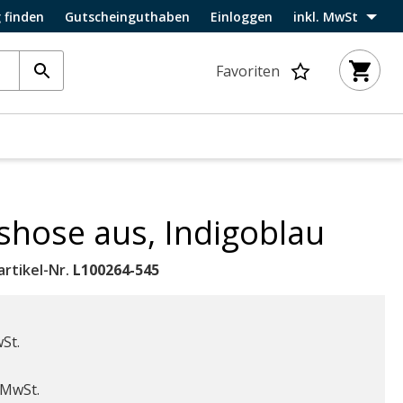
 finden
Gutscheinguthaben
Einloggen
inkl. MwSt
Favoriten
nshose aus, Indigoblau
artikel-Nr.
L100264-545
wSt.
ab
. MwSt.