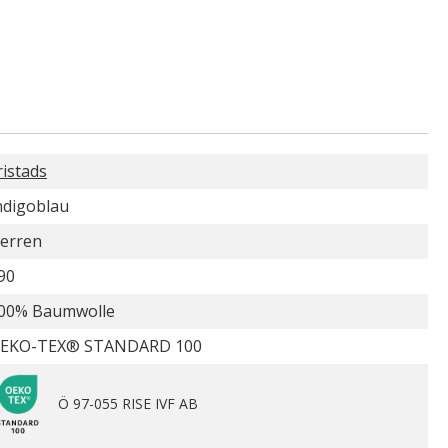
ristads
ndigoblau
erren
90
00% Baumwolle
EKO-TEX® STANDARD 100
Ö 97-055 RISE IVF AB