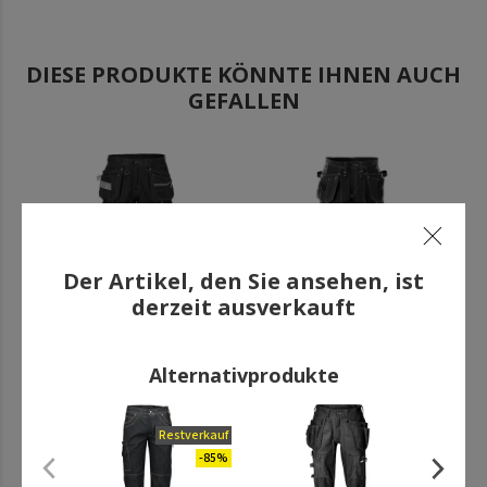
DIESE PRODUKTE KÖNNTE IHNEN AUCH
GEFALLEN
.
.
Der Artikel, den Sie ansehen, ist
derzeit ausverkauft
Fristads Gen Y
Fristads Handwerkerhose
Alternativprodukte
Handwerkerhose 2122,
255K, Schwarz
Schwarz
122,11 €
132,17 €
Restverkauf
.
inkl. MwSt.
inkl. MwSt.
-85%