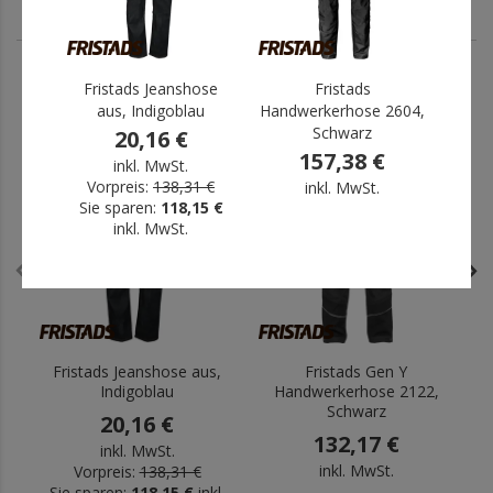
Fristads Jeanshose
Fristads
F
ANDERE HABEN AUCH GEKAUFT
aus, Indigoblau
Handwerkerhose 2604,
Han
Schwarz
2
20,16 €
157,38 €
inkl. MwSt.
Vorpreis:
138,31 €
inkl. MwSt.
Restverkauf
.
Sie sparen:
118,15 €
Vor
-85%
inkl. MwSt.
Sie 
Fristads Jeanshose aus,
Fristads Gen Y
F
Indigoblau
Handwerkerhose 2122,
Schwarz
20,16 €
132,17 €
inkl. MwSt.
inkl. MwSt.
Vorpreis:
138,31 €
Sie sparen:
118,15 €
inkl.