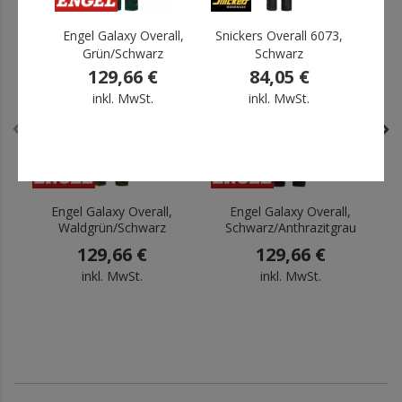
Engel Galaxy Overall,
Snickers Overall 6073,
L.Bra
Grün/Schwarz
Schwarz
.
.
129,66 €
84,05 €
inkl. MwSt.
inkl. MwSt.
Engel Galaxy Overall,
Engel Galaxy Overall,
Waldgrün/Schwarz
Schwarz/Anthrazitgrau
129,66 €
129,66 €
inkl. MwSt.
inkl. MwSt.