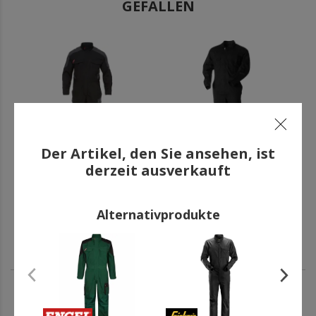
GEFALLEN
.
.
Der Artikel, den Sie ansehen, ist
derzeit ausverkauft
Engel Galaxy Overall,
L.Brador Overall 198B,
Schwarz/Anthrazitgrau
Schwarz
129,66 €
73,96 €
Alternativprodukte
inkl. MwSt.
inkl. MwSt.
.
.
ANDERE HABEN AUCH GEKAUFT