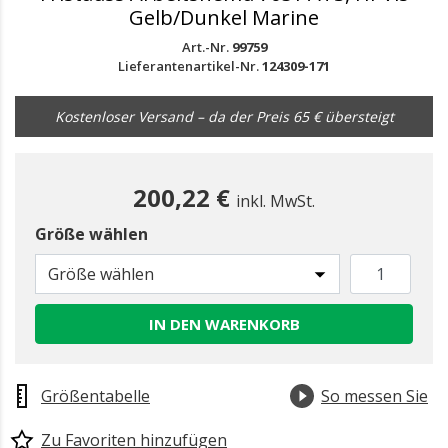
Gelb/Dunkel Marine
Art.-Nr.
99759
Lieferantenartikel-Nr.
124309-171
Kostenloser Versand – da der Preis 65 € übersteigt
200,22 €
inkl. MwSt.
Größe wählen
Größe wählen
IN DEN WARENKORB
Größentabelle
So messen Sie
Zu Favoriten hinzufügen