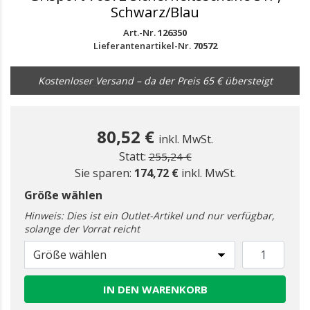
Schwarz/Blau
Art.-Nr.
126350
Lieferantenartikel-Nr.
70572
Kostenloser Versand – da der Preis 65 € übersteigt
80,52 €
inkl. MwSt.
Preis reduziert ab
zu
Statt:
255,24 €
Sie sparen:
174,72 €
inkl. MwSt.
Größe wählen
Hinweis: Dies ist ein Outlet-Artikel und nur verfügbar,
solange der Vorrat reicht
Größe wählen
IN DEN WARENKORB