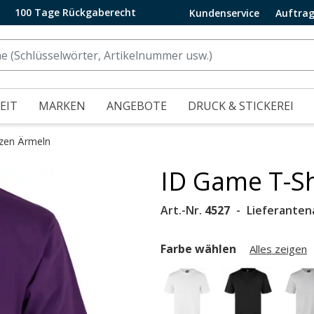
100 Tage Rückgaberecht
Kundenservice
Auftrag
EIT
MARKEN
ANGEBOTE
DRUCK & STICKEREI
rzen Ärmeln
ID Game T-Shi
.
Art.-Nr.
4527
Lieferanten
Farbe wählen
Alles zeigen