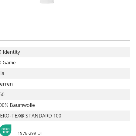
D Identity
D Game
ila
erren
60
00% Baumwolle
EKO-TEX® STANDARD 100
1976-299 DTI