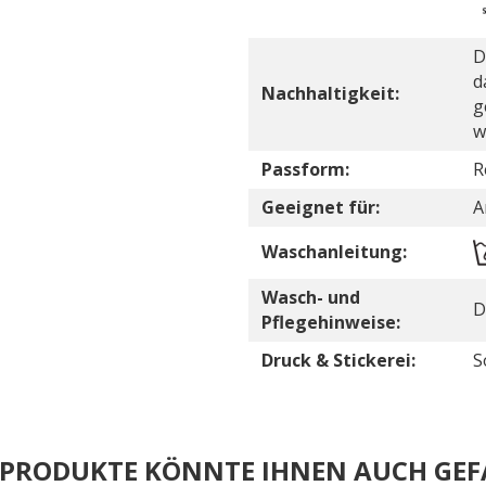
D
d
Nachhaltigkeit:
g
w
Passform:
R
Geeignet für:
A
Waschanleitung:
Wasch- und
D
Pflegehinweise:
Druck & Stickerei:
S
E PRODUKTE KÖNNTE IHNEN AUCH GEF