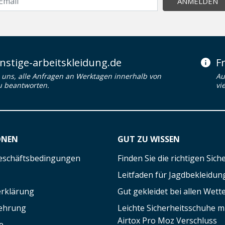
ANMELDEN
stige-arbeitskleidung.de
F
uns, alle Anfragen an Werktagen innerhalb von
Au
u beantworten.
vi
ONEN
GUT ZU WISSEN
eschäftsbedingungen
Finden Sie die richtigen Sic
Leitfaden für Jagdbekleidun
rklärung
Gut gekleidet bei allen Wett
lehrung
Leichte Sicherheitsschuhe 
Airtox Pro Moz Verschluss
e