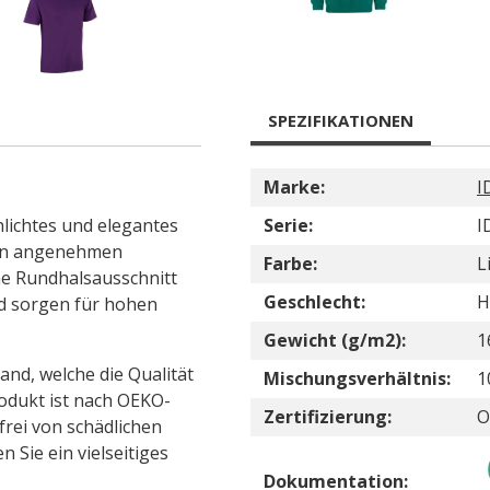
SPEZIFIKATIONEN
Marke:
I
hlichtes und elegantes
Serie:
I
inen angenehmen
Farbe:
L
he Rundhalsausschnitt
Geschlecht:
H
d sorgen für hohen
Gewicht (g/m2):
1
and, welche die Qualität
Mischungsverhältnis:
1
odukt ist nach OEKO-
Zertifizierung:
O
frei von schädlichen
n Sie ein vielseitiges
Dokumentation: