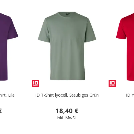
.
.
rt, Lila
ID T-Shirt lyocell, Staubiges Grün
ID Y
€
18,40 €
.
inkl. MwSt.