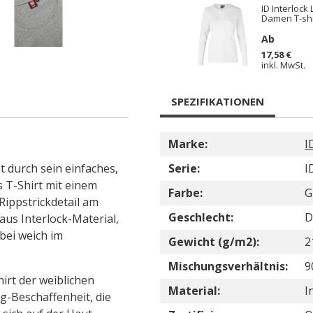
ID Interlock
Damen T-shi
Ab
17,58 €
inkl. MwSt.
SPEZIFIKATIONEN
Marke:
I
t durch sein einfaches,
Serie:
I
s T-Shirt mit einem
Farbe:
G
Rippstrickdetail am
Geschlecht:
D
aus Interlock-Material,
abei weich im
Gewicht (g/m2):
2
Mischungsverhältnis:
9
irt der weiblichen
Material:
I
ng-Beschaffenheit, die