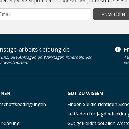
etter jederzeit problemlos abbestellen.
Datenschutz-Best
ANMELDEN
stige-arbeitskleidung.de
F
uns, alle Anfragen an Werktagen innerhalb von
Au
u beantworten.
vi
ONEN
GUT ZU WISSEN
eschäftsbedingungen
Finden Sie die richtigen Sic
Leitfaden für Jagdbekleidun
rklärung
Gut gekleidet bei allen Wett