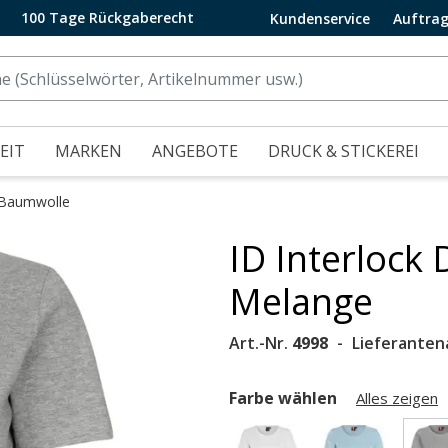
100 Tage Rückgaberecht
Kundenservice
Auftrag
EIT
MARKEN
ANGEBOTE
DRUCK & STICKEREI
 Baumwolle
ID Interlock
.
Melange
Art.-Nr.
4998
Lieferanten
Farbe wählen
Alles zeigen