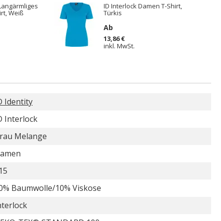
 Langärmliges
ID Interlock Damen T-Shirt,
rt, Weiß
Türkis
Ab
13,86 €
inkl. MwSt.
D Identity
D Interlock
rau Melange
amen
15
0% Baumwolle/10% Viskose
nterlock