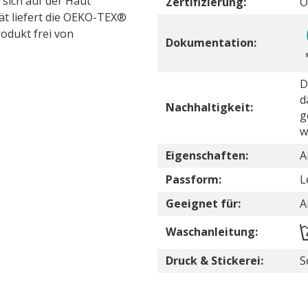
 sich auf der Haut
Zertifizierung:
O
tät liefert die OEKO-TEX®
odukt frei von
Dokumentation:
D
d
Nachhaltigkeit:
g
w
Eigenschaften:
A
Passform:
L
Geeignet für:
A
Waschanleitung:
Druck & Stickerei:
S