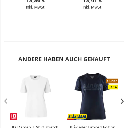
13,86 €
13,41 €
inkl. MwSt.
inkl. MwSt.
ANDERE HABEN AUCH GEKAUFT
.
Outlet
-77%
ID Damen T-Shirt stretch,
Blåkläder Limited Edition