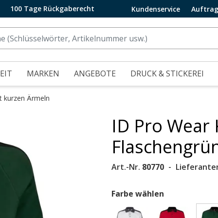
100 Tage Rückgaberecht
Kundenservice
Auftrag
EIT
MARKEN
ANGEBOTE
DRUCK & STICKEREI
it kurzen Ärmeln
ID Pro Wear 
.
Flaschengrü
Art.-Nr.
80770
Lieferante
Farbe wählen