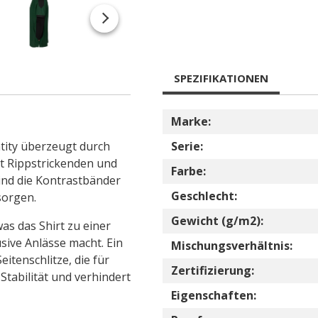
SPEZIFIKATIONEN
Marke:
tity überzeugt durch
Serie:
it Rippstrickenden und
Farbe:
sind die Kontrastbänder
Geschlecht:
sorgen.
Gewicht (g/m2):
as das Shirt zu einer
sive Anlässe macht. Ein
Mischungsverhältnis:
eitenschlitze, die für
Zertifizierung:
tabilität und verhindert
Eigenschaften: