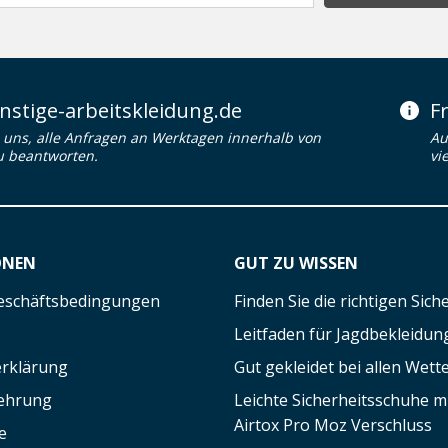
stige-arbeitskleidung.de
F
uns, alle Anfragen an Werktagen innerhalb von
Au
u beantworten.
vi
ONEN
GUT ZU WISSEN
eschäftsbedingungen
Finden Sie die richtigen Sic
Leitfaden für Jagdbekleidun
rklärung
Gut gekleidet bei allen Wett
lehrung
Leichte Sicherheitsschuhe 
Airtox Pro Moz Verschluss
e