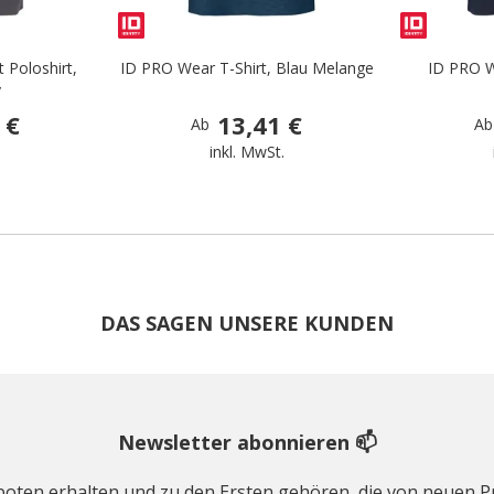
 Poloshirt,
ID PRO Wear T-Shirt, Blau Melange
ID PRO W
y
 €
13,41 €
Ab
Ab
.
inkl. MwSt.
DAS SAGEN UNSERE KUNDEN
Newsletter abonnieren 📫
geboten erhalten und zu den Ersten gehören, die von neuen Pr