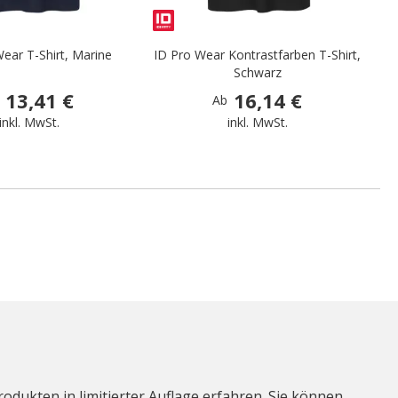
ear T-Shirt, Marine
ID Pro Wear Kontrastfarben T-Shirt,
ID
Schwarz
13,41 €
16,14 €
Ab
inkl. MwSt.
inkl. MwSt.
odukten in limitierter Auflage erfahren. Sie können