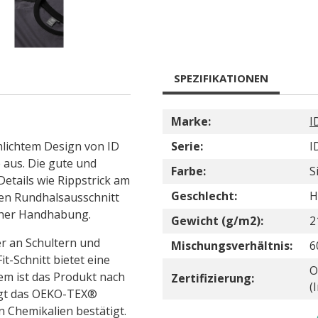
SPEZIFIKATIONEN
Marke:
I
hlichtem Design von ID
Serie:
I
 aus. Die gute und
Farbe:
S
Details wie Rippstrick am
Geschlecht:
H
en Rundhalsausschnitt
cher Handhabung.
Gewicht (g/m2):
2
r an Schultern und
Mischungsverhältnis:
6
t-Schnitt bietet eine
O
em ist das Produkt nach
Zertifizierung:
(
rägt das OEKO-TEX®
n Chemikalien bestätigt.