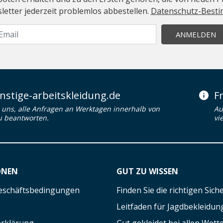
etter jederzeit problemlos abbestellen.
Datenschutz-Best
ANMELDEN
stige-arbeitskleidung.de
F
uns, alle Anfragen an Werktagen innerhalb von
Au
u beantworten.
vi
ONEN
GUT ZU WISSEN
eschäftsbedingungen
Finden Sie die richtigen Sic
Leitfaden für Jagdbekleidun