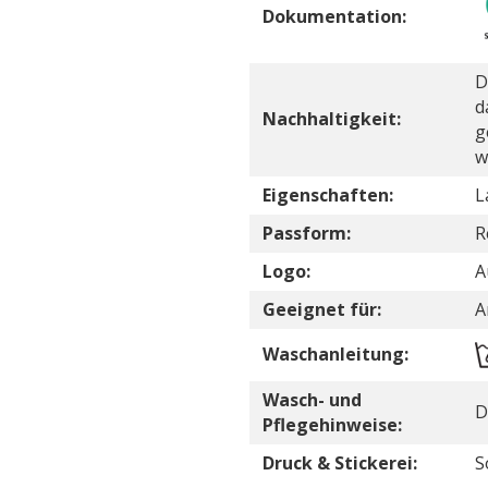
Dokumentation:
D
d
Nachhaltigkeit:
g
w
Eigenschaften:
L
Passform:
R
Logo:
A
Geeignet für:
A
Waschanleitung:
Wasch- und
D
Pflegehinweise:
Druck & Stickerei:
S