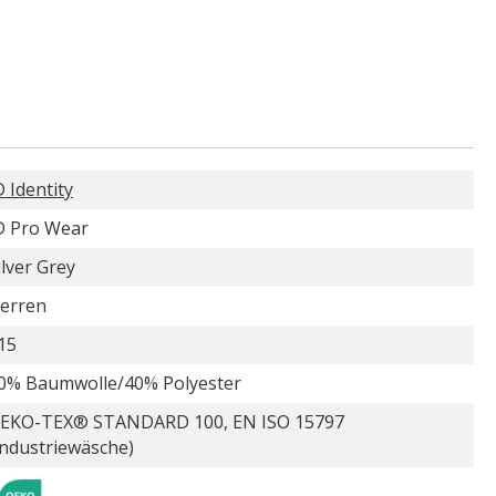
D Identity
D Pro Wear
ilver Grey
erren
15
0% Baumwolle/40% Polyester
EKO-TEX® STANDARD 100, EN ISO 15797
Industriewäsche)