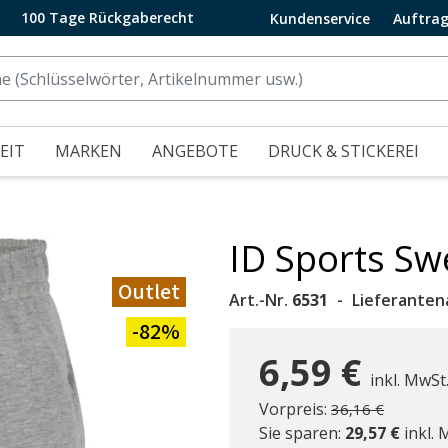
100 Tage Rückgaberecht
Kundenservice
Auftrag
EIT
MARKEN
ANGEBOTE
DRUCK & STICKEREI
ID Sports Sw
Outlet
Art.-Nr.
6531
Lieferanten
-82%
6,59 €
inkl. MwSt
Preis reduziert 
zu
Vorpreis:
36,16 €
Sie sparen:
29,57 €
inkl. 