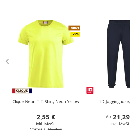
Outlet
-79%
Clique Neon-T T-Shirt, Neon Yellow
ID Jogginghose
2,55 €
21,29
Ab
inkl. MwSt.
inkl. MwSt
Vorpreis:
11,96 €