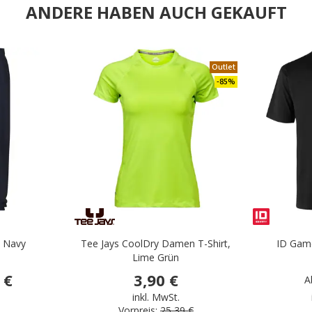
ANDERE HABEN AUCH GEKAUFT
.
Outlet
-85%
, Navy
Tee Jays CoolDry Damen T-Shirt,
ID Game
Lime Grün
 €
3,90 €
A
.
inkl. MwSt.
Vorpreis:
25,39 €