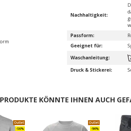
D
d
Nachhaltigkeit:
g
w
Passform:
R
form
Geeignet für:
S
Waschanleitung:
Druck & Stickerei:
S
E PRODUKTE KÖNNTE IHNEN AUCH GEF
Outlet
Outlet
-56%
-94%