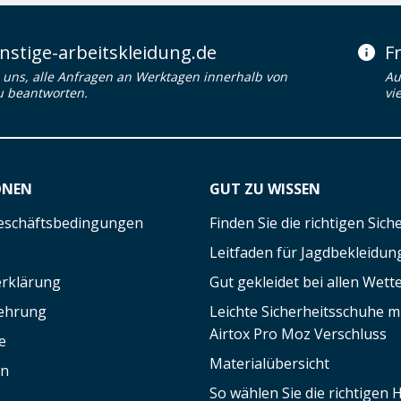
stige-arbeitskleidung.de
F
uns, alle Anfragen an Werktagen innerhalb von
Au
u beantworten.
vi
ONEN
GUT ZU WISSEN
eschäftsbedingungen
Finden Sie die richtigen Sic
Leitfaden für Jagdbekleidun
rklärung
Gut gekleidet bei allen Wett
lehrung
Leichte Sicherheitsschuhe 
Airtox Pro Moz Verschluss
e
Materialübersicht
en
So wählen Sie die richtigen