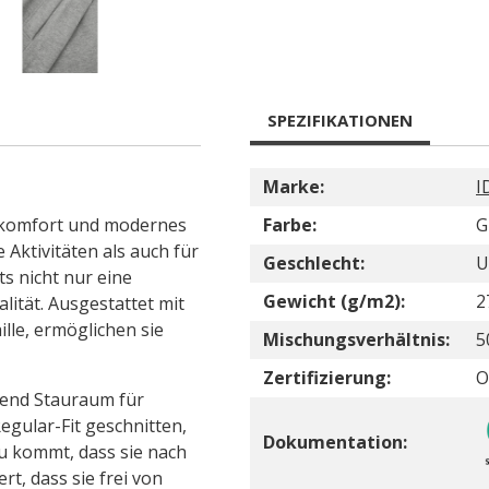
SPEZIFIKATIONEN
Marke:
I
gekomfort und modernes
Farbe:
G
 Aktivitäten als auch für
Geschlecht:
U
ts nicht nur eine
Gewicht (g/m2):
2
ität. Ausgestattet mit
le, ermöglichen sie
Mischungsverhältnis:
5
Zertifizierung:
O
gend Stauraum für
egular-Fit geschnitten,
Dokumentation:
u kommt, dass sie nach
t, dass sie frei von