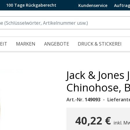
100 Tage Rückgaberecht
Kundenservice
Auftrag
EIT
MARKEN
ANGEBOTE
DRUCK & STICKEREI
Jack & Jone
.
Chinohose, B
Art.-Nr.
149093
Lieferant
40,22 €
inkl. M