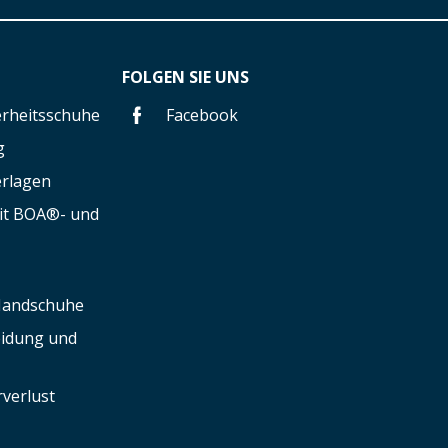
FOLGEN SIE UNS
herheitsschuhe
Facebook
g
erlagen
mit BOA®- und
 Handschuhe
leidung und
verlust