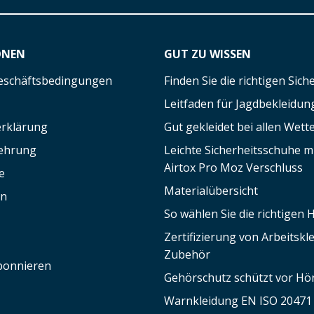
ONEN
GUT ZU WISSEN
eschäftsbedingungen
Finden Sie die richtigen Sic
Leitfaden für Jagdbekleidun
rklärung
Gut gekleidet bei allen Wett
lehrung
Leichte Sicherheitsschuhe 
Airtox Pro Moz Verschluss
e
Materialübersicht
en
So wählen Sie die richtigen
Zertifizierung von Arbeitsk
Zubehör
bonnieren
Gehörschutz schützt vor Hör
Warnkleidung EN ISO 20471