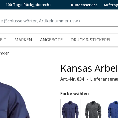
100 Tage Rückgaberecht
Kundenservice
Auftrag
EIT
MARKEN
ANGEBOTE
DRUCK & STICKEREI
emden
Kansas Arbe
.
Art.-Nr.
834
Lieferantenar
Farbe wählen