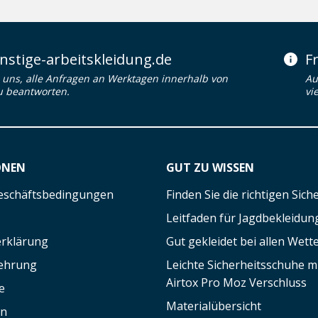
stige-arbeitskleidung.de
F
uns, alle Anfragen an Werktagen innerhalb von
Au
u beantworten.
vi
ONEN
GUT ZU WISSEN
eschäftsbedingungen
Finden Sie die richtigen Sic
Leitfaden für Jagdbekleidun
rklärung
Gut gekleidet bei allen Wett
lehrung
Leichte Sicherheitsschuhe 
Airtox Pro Moz Verschluss
e
Materialübersicht
en