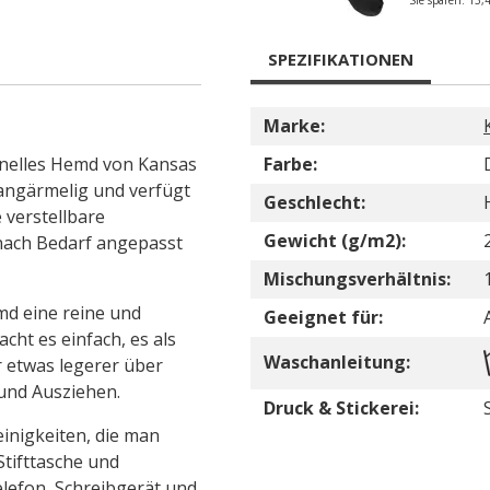
Sie sparen:
13,
SPEZIFIKATIONEN
Marke:
ionelles Hemd von Kansas
Farbe:
 langärmelig und verfügt
Geschlecht:
 verstellbare
Gewicht (g/m2):
nach Bedarf angepasst
Mischungsverhältnis:
d eine reine und
Geeignet für:
acht es einfach, es als
Waschanleitung:
r etwas legerer über
 und Ausziehen.
Druck & Stickerei:
inigkeiten, die man
 Stifttasche und
elefon, Schreibgerät und