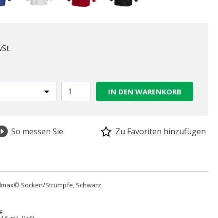
wSt.
IN DEN WARENKORB
So messen Sie
Zu Favoriten hinzufügen
lmax© Socken/Strümpfe, Schwarz
€