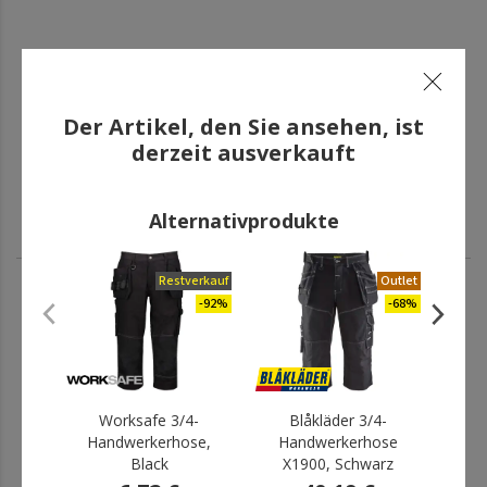
Der Artikel, den Sie ansehen, ist
derzeit ausverkauft
Alternativprodukte
Restverkauf
Outlet
-92%
-68%
ANDERE HABEN AUCH GEKAUFT
Worksafe 3/4-
Blåkläder 3/4-
Eng
Handwerkerhose,
Handwerkerhose
Ha
Black
X1900, Schwarz