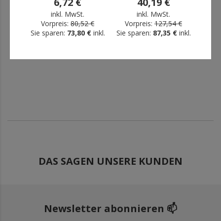
6,72 €
40,19 €
inkl. MwSt.
inkl. MwSt.
Vorpreis:
80,52 €
Vorpreis:
127,54 €
Vo
Sie sparen:
73,80 €
inkl.
Sie sparen:
87,35 €
inkl.
Sie s
MwSt.
MwSt.
DAS SAGEN UNSERE KUNDEN
Newsletter abonnieren 📫