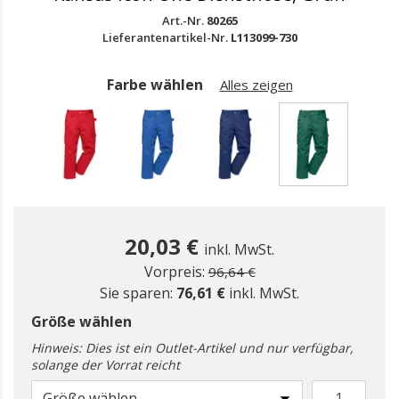
Art.-Nr.
80265
Lieferantenartikel-Nr.
L113099-730
Farbe wählen
Alles zeigen
gewählt
20,03 €
inkl. MwSt.
Preis reduziert ab
zu
Vorpreis:
96,64 €
Sie sparen:
76,61 €
inkl. MwSt.
Größe wählen
Hinweis: Dies ist ein Outlet-Artikel und nur verfügbar,
solange der Vorrat reicht
Größe wählen