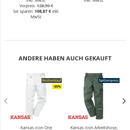
inkl. MwSt.
inkl. MwSt.
Vorpreis:
128,90 €
Sie sparen:
108,87 €
inkl.
MwSt.
ANDERE HABEN AUCH GEKAUFT
Restverkauf
Spitzenpreis
-86%
Kansas Icon One
Kansas Icon Arbeitshose,