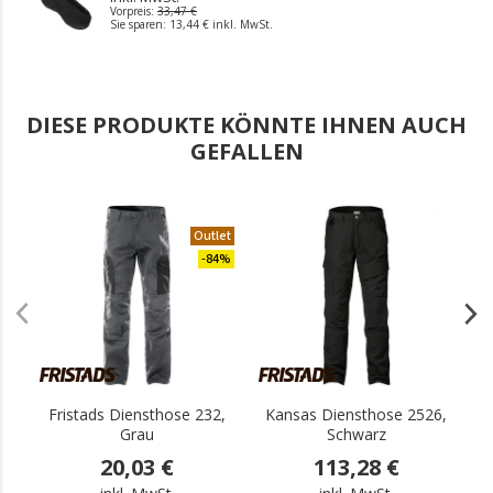
Vorpreis:
33,47 €
Sie sparen:
13,44 €
inkl. MwSt.
DIESE PRODUKTE KÖNNTE IHNEN AUCH
GEFALLEN
Outlet
.
-84%
Fristads Diensthose 232,
Kansas Diensthose 2526,
Grau
Schwarz
20,03 €
113,28 €