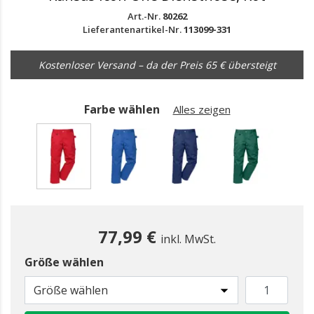
Art.-Nr.
80262
Lieferantenartikel-Nr.
113099-331
Kostenloser Versand – da der Preis 65 € übersteigt
Farbe wählen
Alles zeigen
gewählt
77,99 €
inkl. MwSt.
Größe wählen
Größe wählen