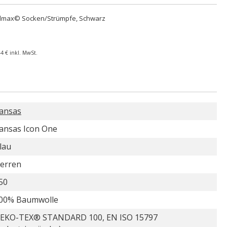
lmax© Socken/Strümpfe, Schwarz
44 €
inkl. MwSt.
ansas
ansas Icon One
lau
erren
50
00% Baumwolle
EKO-TEX® STANDARD 100, EN ISO 15797