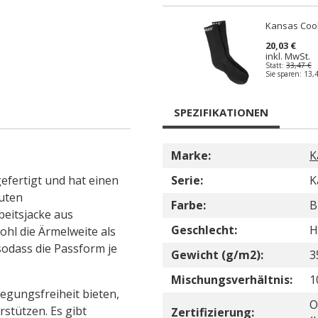
Kansas Coo
20,03 €
inkl. MwSt.
Statt:
33,47 €
Sie sparen:
13,
SPEZIFIKATIONEN
Marke:
K
efertigt und hat einen
Serie:
K
guten
Farbe:
B
beitsjacke aus
Geschlecht:
H
hl die Ärmelweite als
odass die Passform je
Gewicht (g/m2):
3
Mischungsverhältnis:
1
egungsfreiheit bieten,
O
stützen. Es gibt
Zertifizierung: