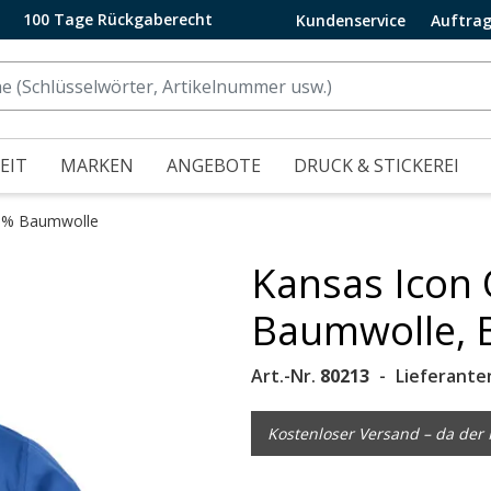
100 Tage Rückgaberecht
Kundenservice
Auftrag
EIT
MARKEN
ANGEBOTE
DRUCK & STICKEREI
00% Baumwolle
Kansas Icon 
.
Baumwolle, 
Art.-Nr.
80213
Lieferante
Kostenloser Versand – da der P