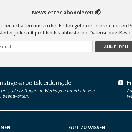
Newsletter abonnieren 📫
geboten erhalten und zu den Ersten gehören, die von neuen Pr
etter jederzeit problemlos abbestellen.
Datenschutz-Best
ANMELDEN
stige-arbeitskleidung.de
F
uns, alle Anfragen an Werktagen innerhalb von
Au
u beantworten.
vi
ONEN
GUT ZU WISSEN