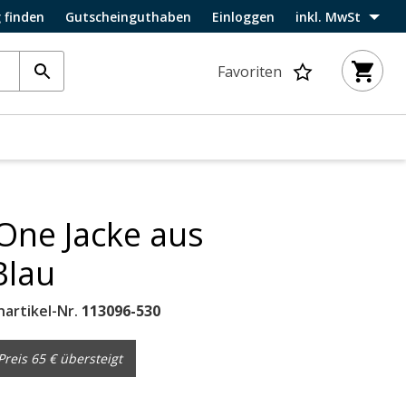
 finden
Gutscheinguthaben
Einloggen
inkl. MwSt
Favoriten
One Jacke aus
Blau
nartikel-Nr.
113096-530
reis 65 € übersteigt