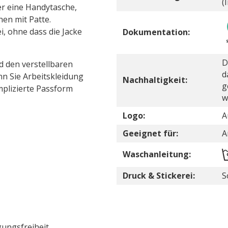
(
er eine Handytasche,
hen mit Patte.
i, ohne dass die Jacke
Dokumentation:
D
d den verstellbaren
d
nn Sie Arbeitskleidung
Nachhaltigkeit:
g
plizierte Passform
w
Logo:
A
Geeignet für:
A
Waschanleitung:
Druck & Stickerei:
S
ungsfreiheit