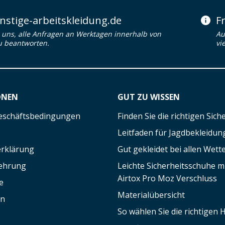
stige-arbeitskleidung.de
F
uns, alle Anfragen an Werktagen innerhalb von
Au
u beantworten.
vi
ONEN
GUT ZU WISSEN
eschäftsbedingungen
Finden Sie die richtigen Sic
Leitfaden für Jagdbekleidun
rklärung
Gut gekleidet bei allen Wett
lehrung
Leichte Sicherheitsschuhe 
Airtox Pro Moz Verschluss
e
Materialübersicht
en
So wählen Sie die richtigen