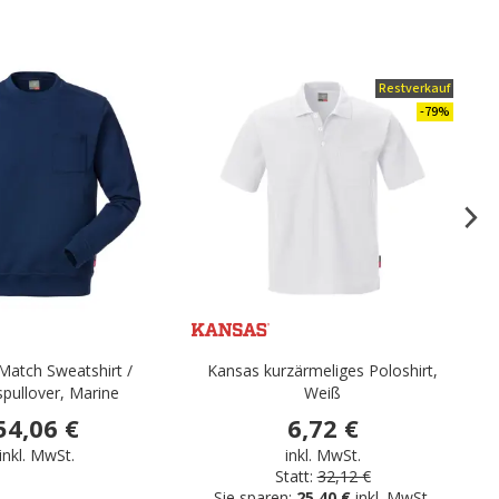
.
Restverkauf
-79%
Match Sweatshirt /
Kansas kurzärmeliges Poloshirt,
spullover, Marine
Weiß
54,06 €
6,72 €
inkl. MwSt.
inkl. MwSt.
Statt:
32,12 €
Sie sparen:
25,40 €
inkl. MwSt.