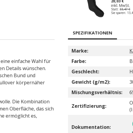
20,03 €
inkl. MwSt.
Statt:
33,47 €
Sie sparen:
13,
SPEZIFIKATIONEN
Marke:
K
 eine einfache Wahl für
Farbe:
B
llen Details wünschen.
Geschlecht:
H
tischen Bund und
Gewicht (g/m2):
3
ullover körpernäher
Mischungsverhältnis:
6
wolle. Die Kombination
O
Zertifizierung:
men Oberfläche, das sich
(
he ermöglicht es,
Dokumentation: