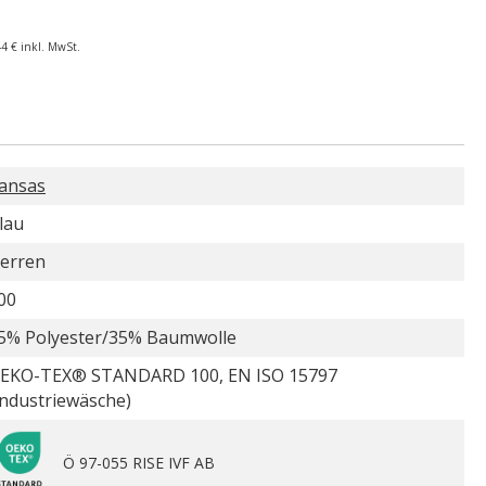
44 €
inkl. MwSt.
ansas
lau
erren
00
5% Polyester/35% Baumwolle
EKO-TEX® STANDARD 100, EN ISO 15797
Industriewäsche)
Ö 97-055 RISE IVF AB