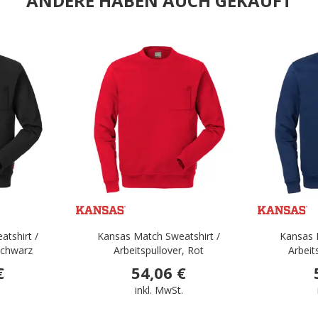
ANDERE HABEN AUCH GEKAUFT
.
.
tshirt /
Kansas Match Sweatshirt /
Kansas 
 Schwarz
Arbeitspullover, Rot
Arbeit
€
54,06 €
.
inkl. MwSt.