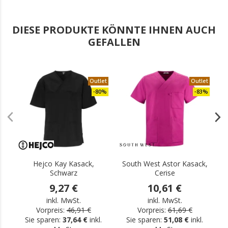
DIESE PRODUKTE KÖNNTE IHNEN AUCH
GEFALLEN
Outlet
Outlet
-80%
-83%
Hejco Kay Kasack,
South West Astor Kasack,
Schwarz
Cerise
9,27 €
10,61 €
inkl. MwSt.
inkl. MwSt.
Vorpreis:
46,91 €
Vorpreis:
61,69 €
Sie sparen:
37,64 €
inkl.
Sie sparen:
51,08 €
inkl.