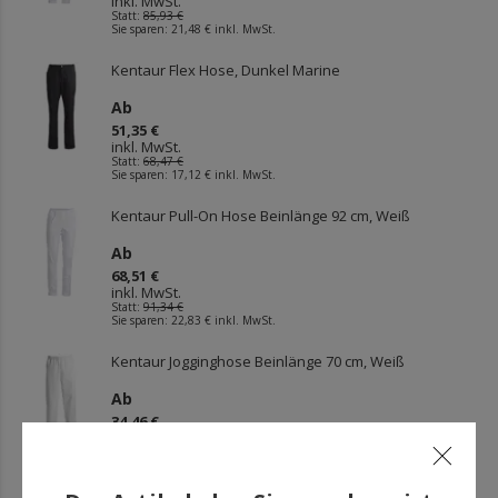
inkl. MwSt.
Statt:
85,93 €
Sie sparen:
21,48 €
inkl. MwSt.
Kentaur Flex Hose, Dunkel Marine
Ab
51,35 €
inkl. MwSt.
Statt:
68,47 €
Sie sparen:
17,12 €
inkl. MwSt.
Kentaur Pull-On Hose Beinlänge 92 cm, Weiß
Ab
68,51 €
inkl. MwSt.
Statt:
91,34 €
Sie sparen:
22,83 €
inkl. MwSt.
Kentaur Jogginghose Beinlänge 70 cm, Weiß
Ab
34,46 €
inkl. MwSt.
Statt:
45,95 €
Sie sparen:
11,49 €
inkl. MwSt.