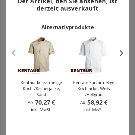
Der Artikel, den Sie ansehen, ist
derzeit ausverkauft
DIESE PRODUKTE KÖNNTE IHNEN AUCH
GEFALLEN
Alternativprodukte
.
.
.
Kentaur kurzärmelige
Kentaur kurzärmelige
Kent
Koch-/Kellnerjacke,
Kochjacke, Weiß
Koc
Sand
/Hellgrau
Kentaur kurzärmelige
70,27 €
58,92 €
Ab
Ab
A
Kochjacke, Schwarz
inkl. MwSt.
inkl. MwSt.
62,45 €
Ab
inkl. MwSt.