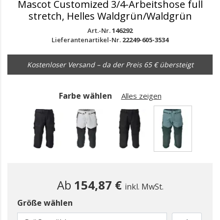
Mascot Customized 3/4-Arbeitshose full
stretch, Helles Waldgrün/Waldgrün
Art.-Nr.
146292
Lieferantenartikel-Nr.
22249-605-3534
Kostenloser Versand – da der Preis 65 € übersteigt
Farbe wählen
Alles zeigen
gewählt
Ab
154,87 €
inkl. MwSt.
Größe wählen