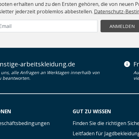
geboten erhalten und zu den Ersten gehören, die von neuen Pr
etter jederzeit problemlos abbestellen.
Datenschutz-Best
ANMELDEN
stige-arbeitskleidung.de
F
uns, alle Anfragen an Werktagen innerhalb von
Au
u beantworten.
vi
ONEN
GUT ZU WISSEN
eschäftsbedingungen
Finden Sie die richtigen Sic
Leitfaden für Jagdbekleidun