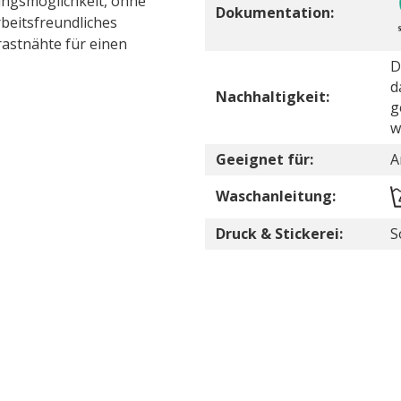
ungsmöglichkeit, ohne
Dokumentation:
rbeitsfreundliches
rastnähte für einen
D
d
Nachhaltigkeit:
g
w
Geeignet für:
A
Waschanleitung:
Druck & Stickerei:
S