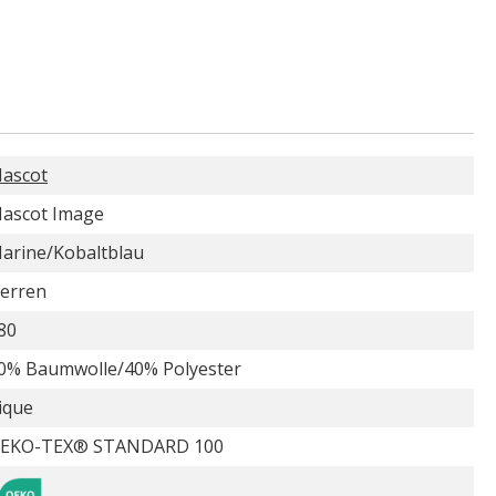
ascot
ascot Image
arine/Kobaltblau
erren
80
0% Baumwolle/40% Polyester
ique
EKO-TEX® STANDARD 100