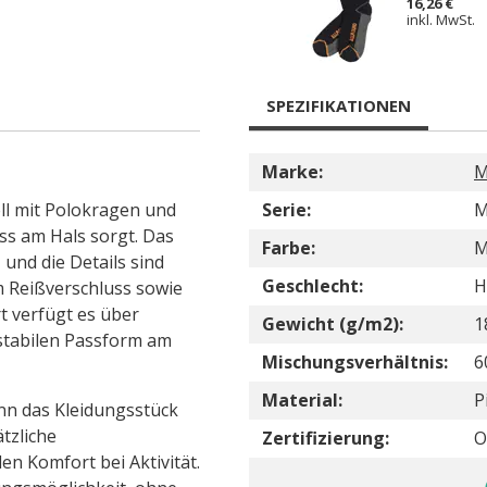
16,26 €
inkl. MwSt.
SPEZIFIKATIONEN
Marke:
M
ll mit Polokragen und
Serie:
M
ss am Hals sorgt. Das
Farbe:
M
und die Details sind
Geschlecht:
H
m Reißverschluss sowie
t verfügt es über
Gewicht (g/m2):
1
stabilen Passform am
Mischungsverhältnis:
6
Material:
P
nn das Kleidungsstück
ätzliche
Zertifizierung:
O
n Komfort bei Aktivität.