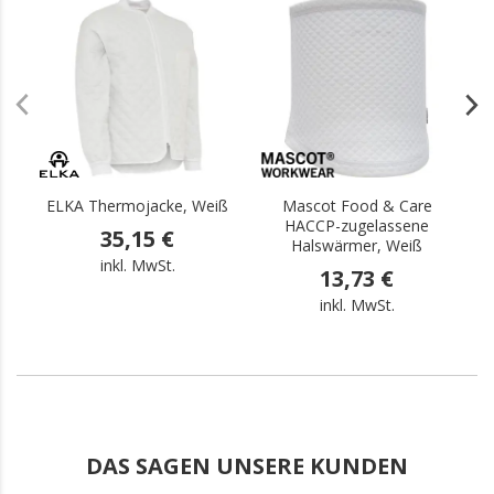
.
.
ELKA Thermojacke, Weiß
Mascot Food & Care
E
HACCP-zugelassene
35,15 €
Halswärmer, Weiß
inkl. MwSt.
13,73 €
inkl. MwSt.
DAS SAGEN UNSERE KUNDEN