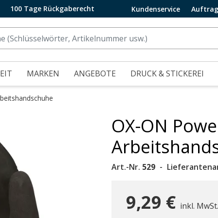
100 Tage Rückgaberecht
Kundenservice
Auftrag
EIT
MARKEN
ANGEBOTE
DRUCK & STICKEREI
rbeitshandschuhe
OX-ON Powe
.
Arbeitshand
Art.-Nr.
529
Lieferantenar
9,29 €
inkl. MwSt