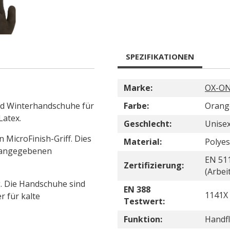
SPEZIFIKATIONEN
Marke:
OX-O
d Winterhandschuhe für
Farbe:
Orang
Latex.
Geschlecht:
Unise
MicroFinish-Griff. Dies
Material:
Polyes
l angegebenen
EN 511
Zertifizierung:
(Arbe
g. Die Handschuhe sind
EN 388
1141X
r für kalte
Testwert:
Funktion:
Handf