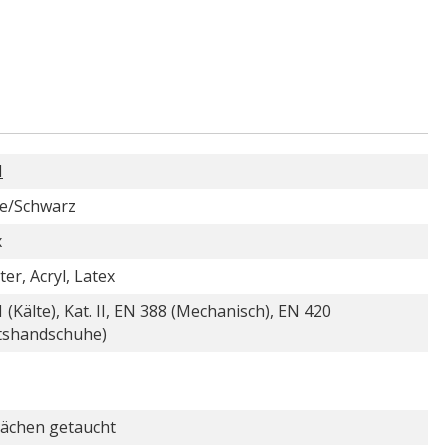
N
e/Schwarz
x
ter, Acryl, Latex
 (Kälte), Kat. II, EN 388 (Mechanisch), EN 420
itshandschuhe)
lächen getaucht