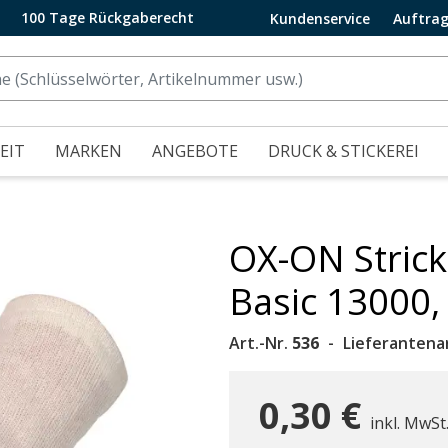
100 Tage Rückgaberecht
Kundenservice
Auftrag
EIT
MARKEN
ANGEBOTE
DRUCK & STICKEREI
OX-ON Stric
.
Basic 13000,
Art.-Nr.
536
Lieferantenar
0,30 €
inkl. MwSt