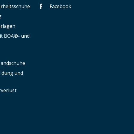
herheitsschuhe
Facebook
g
erlagen
mit BOA®- und
 Handschuhe
leidung und
verlust