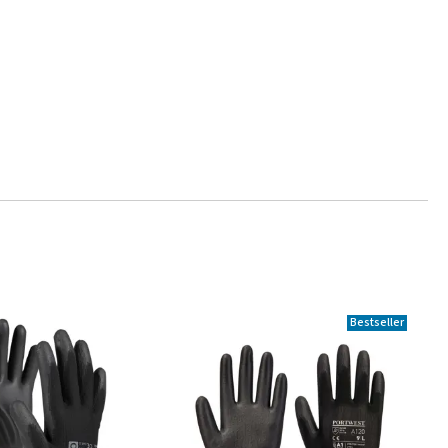
Bestseller
.
.